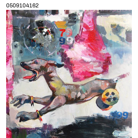
0509104162