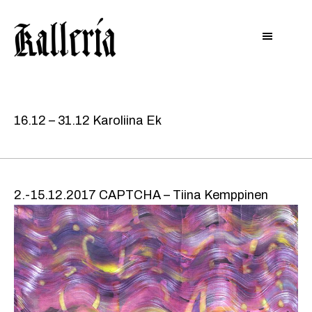
Hyppää
Hyppää
KALLERIA
pääsisältöön
alatunnisteeseen
16.12 – 31.12 Karoliina Ek
2.-15.12.2017 CAPTCHA – Tiina Kemppinen