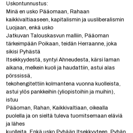
Uskontunnustus:
Minä en usko Pääomaan, Rahaan
kaikkivaltiaaseen, kapitalismin ja uusliberalismin
Luojaan, enkä usko
Jatkuvan Talouskasvun malliin, Pääoman
tärkeimpään Poikaan, teidän Herraanne, joka
sikisi Pyhästä
Itsekkyydestä, syntyi Ahneudesta, kärsi laman
aikana, melkein kuoli ja haudattiin, astui alas
pörssissä,
tekohengitettiin kolmantena vuonna kuolleista,
astui ylös pankkeihin (yliopistoihin ja muihin),
istuu
Pääoman, Rahan, Kaikkivaltiaan, oikealla
puolella ja on sieltä tuleva tuomitsemaan eläviä
ja lähes
kuolleita. Enkä usko Pyhään Itsekkyyteen, Pyhän