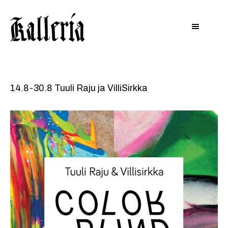
Hyppää
Hyppää
KALLERIA
pääsisältöön
alatunnisteeseen
14.8-30.8 Tuuli Raju ja VilliSirkka