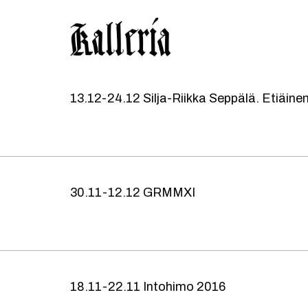
Hyppää
Hyppää
KALLERIA
pääsisältöön
alatunnisteeseen
13.12-24.12 Silja-Riikka Seppälä. Etiäine
30.11-12.12 GRMMXI
18.11-22.11 Intohimo 2016