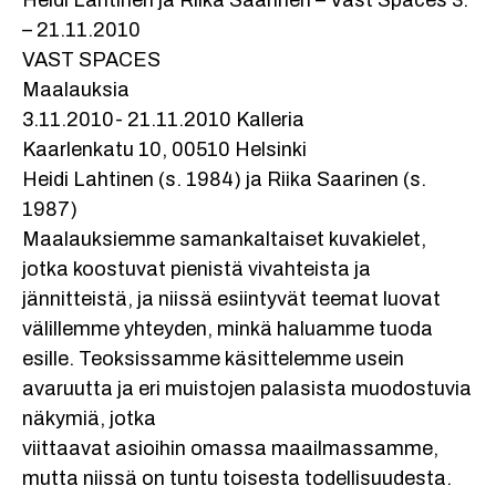
Heidi Lahtinen ja Riika Saarinen – Vast Spaces 3.
– 21.11.2010
VAST SPACES
Maalauksia
3.11.2010- 21.11.2010 Kalleria
Kaarlenkatu 10, 00510 Helsinki
Heidi Lahtinen (s. 1984) ja Riika Saarinen (s.
1987)
Maalauksiemme samankaltaiset kuvakielet,
jotka koostuvat pienistä vivahteista ja
jännitteistä, ja niissä esiintyvät teemat luovat
välillemme yhteyden, minkä haluamme tuoda
esille. Teoksissamme käsittelemme usein
avaruutta ja eri muistojen palasista muodostuvia
näkymiä, jotka
viittaavat asioihin omassa maailmassamme,
mutta niissä on tuntu toisesta todellisuudesta.