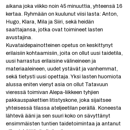
aikana joka viikko noin 45 minuuttia, yhteensä 16
kertaa. Ryhmään on kuulunut viisi lasta: Anton,
Hugo, Klara, Mila ja Siiri, sekä heidän
saattajansa, jotka ovat toimineet lasten
avustajina.
Kuvataidepainotteinen opetus on keskittynyt
erilaisiin kohtaamisiin, joita on ollut uusi taidetila,
uusi harrastus erilaisine välineineen ja
materiaaleineen, uudet ystävät ja vanhemmat,
sekä tietysti uusi opettaja. Yksi lasten huomiota
alussa eniten vienyt asia on ollut Tatavuun
vieressä toimivan Alepa-liikkeen tyhjien
pakkauspakettien litistyskone, joka sijaitsee
yhteisessä tilassa ateljeetilan perällä. Koneesta
lähtevä ääni ja sen suuri koko on sävyttänyt
ensimmäisten tuntien taidetoimintaa ja antanut