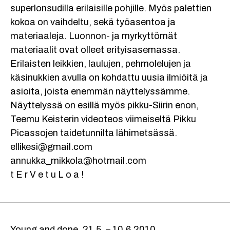
superlonsudilla erilaisille pohjille. Myös palettien
kokoa on vaihdeltu, sekä työasentoa ja
materiaaleja. Luonnon- ja myrkyttömät
materiaalit ovat olleet erityisasemassa.
Erilaisten leikkien, laulujen, pehmolelujen ja
käsinukkien avulla on kohdattu uusia ilmiöitä ja
asioita, joista enemmän näyttelyssämme.
Näyttelyssä on esillä myös pikku-Siirin enon,
Teemu Keisterin videoteos viimeiseltä Pikku
Picassojen taidetunnilta lähimetsässä.
ellikesi@gmail.com
annukka_mikkola@hotmail.com
t E r V e t u L o a !
Young and done. 21.5. – 10.6.2010