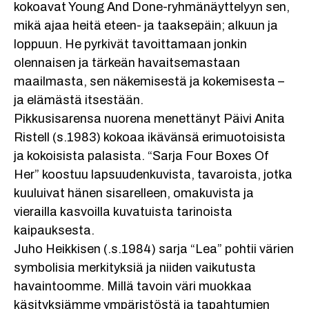
kokoavat Young And Done-ryhmänäyttelyyn sen,
mikä ajaa heitä eteen- ja taaksepäin; alkuun ja
loppuun. He pyrkivät tavoittamaan jonkin
olennaisen ja tärkeän havaitsemastaan
maailmasta, sen näkemisestä ja kokemisesta –
ja elämästä itsestään.
Pikkusisarensa nuorena menettänyt Päivi Anita
Ristell (s.1983) kokoaa ikävänsä erimuotoisista
ja kokoisista palasista. “Sarja Four Boxes Of
Her” koostuu lapsuudenkuvista, tavaroista, jotka
kuuluivat hänen sisarelleen, omakuvista ja
vierailla kasvoilla kuvatuista tarinoista
kaipauksesta.
Juho Heikkisen (.s.1984) sarja “Lea” pohtii värien
symbolisia merkityksiä ja niiden vaikutusta
havaintoomme. Millä tavoin väri muokkaa
käsityksiämme ympäristöstä ja tapahtumien