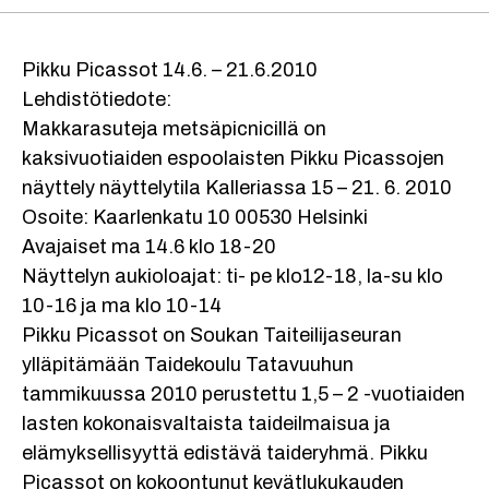
Pikku Picassot 14.6. – 21.6.2010
Lehdistötiedote:
Makkarasuteja metsäpicnicillä on
kaksivuotiaiden espoolaisten Pikku Picassojen
näyttely näyttelytila Kalleriassa 15 – 21. 6. 2010
Osoite: Kaarlenkatu 10 00530 Helsinki
Avajaiset ma 14.6 klo 18-20
Näyttelyn aukioloajat: ti- pe klo12-18, la-su klo
10-16 ja ma klo 10-14
Pikku Picassot on Soukan Taiteilijaseuran
ylläpitämään Taidekoulu Tatavuuhun
tammikuussa 2010 perustettu 1,5 – 2 -vuotiaiden
lasten kokonaisvaltaista taideilmaisua ja
elämyksellisyyttä edistävä taideryhmä. Pikku
Picassot on kokoontunut kevätlukukauden