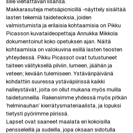
sille viehättävän lisänsä.
Makkarasuteja metsäpicnicillä -näyttely sisältää
lasten tekemiä taideteoksia, joiden
valmistumista ja erilaisia kohtaamisia on Pikku
Picasson kuvataideopettaja Annukka Mikkola
dokumentoinut koko opetuksen ajan. Näitä
kohtaamisia on valokuvina esillä lasten teosten
yhteydessä. Pikku Picassot ovat tutustuneet
taiteen välityksellä pilviin, lumeen, jäähän ja
veteen; kevään tulemiseen. Ystävänpäivänä
kohdattiin suuressa ystäväpiirissä kaikki
nalleystävät, joita on ollut mukana myös muilla
taidetunneilla. Rakensimme yhdessä myös pitkän
’helminauhan’ kierrätysmateriaalista, ja lopuksi
tietysti pyörimme piirissä.
Lapset ovat saaneet maalata eri kokoisilla
pensseleillä ja sudeilla, jopa oksaan sidotulla