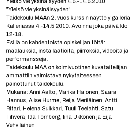
Yleisö vie yksinäisyyden 4.5.-14.5.2010
”Yleisö vie yksinäisyyden”
Taidekoulu MAAn 2. vuosikurssin näyttely galleria
Kalleriassa 4.-14.5.2010. Avoinna joka päivä klo
12-18.
Esillä on kahdentoista opiskelijan töitä:
maalauksia, installaatioita, piirroksia, videoita ja
performansseja.
Taidekoulu MAA on kolmivuotinen kuvataiteilijan
ammattiin valmistava nykytaiteeseen
painottunut taidekoulu.
Mukana: Anni Aalto, Marika Halonen, Saara
Hannus, Alise Hurme, Reija Meriläinen, Antti
Ritari, Helena Suikkari, Tuuli Teelahti, Satu
Tihverä, Ida Tornberg, Iina Ukkonen ja Eija
Vehviläinen