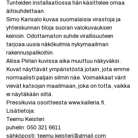
Tunteiden installaatiossa hän käsittelee omaa
äitisuhdettaan.
Simo Karisalo kuvaa suomalaisia virastoja ja
yhteiskunnan tiloja suoran valokuvauksen
keinoin. Odottamaton suhde virallisuuteen
tarjoaa uusia näkökulmia nykymaailman
rakennuspalikoihin.
Aliisa Piirlan kuvissa aika muuttuu näkyväksi.
Kuvat näyttävät ympäristöstä jotain, jota emme
normaalisti paljain silmin näe. Voimakkaat värit
vievät katsojan maailmaan, joka on totta, vaikka
ei näytäkään siltä.
Pressikuvia osoitteesta www.kalleria.fi.
Lisätietoja:
Teemu Keisteri
puhelin: 050 321 6611
sähköposti: teemu.keisteri@gmail.com