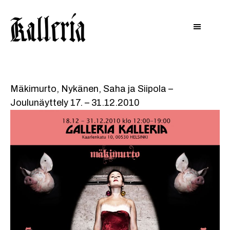
Hyppää
Hyppää
KALLERIA
pääsisältöön
alatunnisteeseen
Mäkimurto, Nykänen, Saha ja Siipola –
Joulunäyttely 17. – 31.12.2010