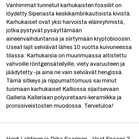
Vanhimmat tunnetut karhukaisten fossiilit on
löydetty Siperiasta keskikambrikautisista kivistä.
Karhukaiset ovat yksi harvoista eläinryhmistä,
jotka pystyvät pysäyttämään
aineenvaihduntansa ja siirtymään kryptobioosiin.
Useat lajit selviävät lähes 10 vuotta kuivuneessa
tilassa. Karhukaisia on muunmuassa altistettu
vahvoille röntgensäteilyille, viety avaruuteen ja
jäädytetty -ja aina ne vain selviävät hengissä.
Tämä sitkeys ja riippumattomuus sai minut
tuomaan karhukaiset Kalliossa sijaitsevaan
Galleria Kalleriaan polyuretaani-keramiikka ja
pronssiveistosten muodossa. Tervetuloa!