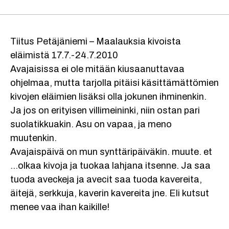
Tiitus Petäjäniemi – Maalauksia kivoista
eläimistä 17.7.-24.7.2010
Avajaisissa ei ole mitään kiusaanuttavaa
ohjelmaa, mutta tarjolla pitäisi käsittämättömien
kivojen eläimien lisäksi olla jokunen ihminenkin.
Ja jos on erityisen villimeininki, niin ostan pari
suolatikkuakin. Asu on vapaa, ja meno
muutenkin.
Avajaispäivä on mun synttäripäiväkin. muute. et
…olkaa kivoja ja tuokaa lahjana itsenne. Ja saa
tuoda aveckeja ja avecit saa tuoda kavereita,
äitejä, serkkuja, kaverin kavereita jne. Eli kutsut
menee vaa ihan kaikille!