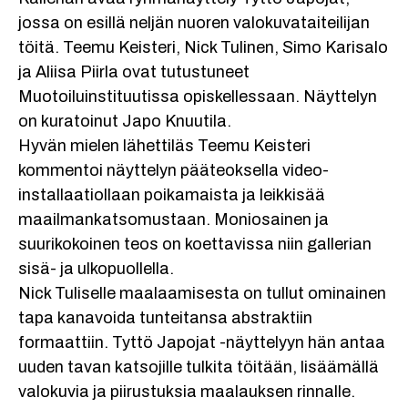
jossa on esillä neljän nuoren valokuvataiteilijan
töitä. Teemu Keisteri, Nick Tulinen, Simo Karisalo
ja Aliisa Piirla ovat tutustuneet
Muotoiluinstituutissa opiskellessaan. Näyttelyn
on kuratoinut Japo Knuutila.
Hyvän mielen lähettiläs Teemu Keisteri
kommentoi näyttelyn pääteoksella video-
installaatiollaan poikamaista ja leikkisää
maailmankatsomustaan. Moniosainen ja
suurikokoinen teos on koettavissa niin gallerian
sisä- ja ulkopuollella.
Nick Tuliselle maalaamisesta on tullut ominainen
tapa kanavoida tunteitansa abstraktiin
formaattiin. Tyttö Japojat -näyttelyyn hän antaa
uuden tavan katsojille tulkita töitään, lisäämällä
valokuvia ja piirustuksia maalauksen rinnalle.