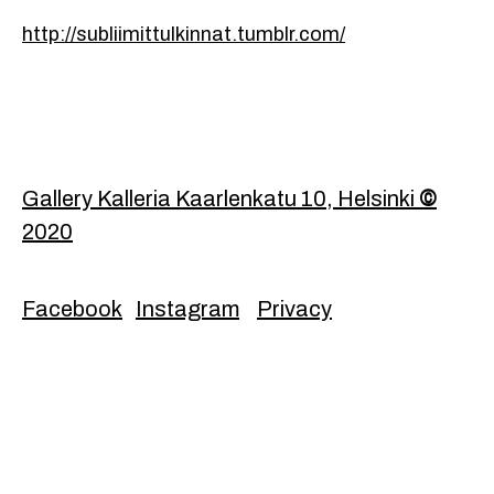
http://subliimittulkinnat.tumblr.com/
Footer
Gallery Kalleria Kaarlenkatu 10, Helsinki
©
2020
Facebook
Instagram
Privacy