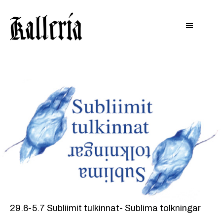
Hyppää
Hyppää
KALLERIA
pääsisältöön
alatunnisteeseen
29.6-5.7 Subliimit tulkinnat- Sublima tolkningar