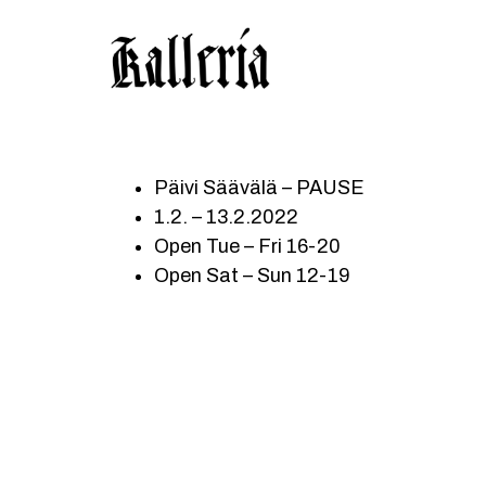
Hyppää
Hyppää
KALLERIA
pääsisältöön
alatunnisteeseen
Päivi Säävälä – PAUSE
1.2. – 13.2.2022
Open Tue – Fri 16-20
Open Sat – Sun 12-19