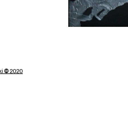
ki
©
2020