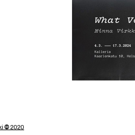
ki
©
2020