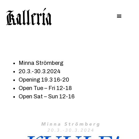
Hyppää
Hyppää
KALLERIA
pääsisältöön
alatunnisteeseen
Minna Strömberg
20.3.-30.3.2024
Opening 19.3 16-20
Open Tue – Fri 12-18
Open Sat – Sun 12-16