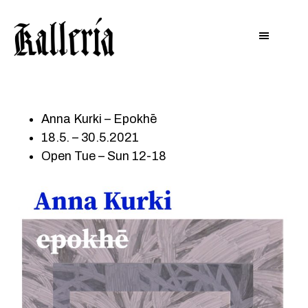
Hyppää
Hyppää
KALLERIA
pääsisältöön
alatunnisteeseen
Anna Kurki – Epokhē
18.5. – 30.5.2021
Open Tue – Sun 12-18