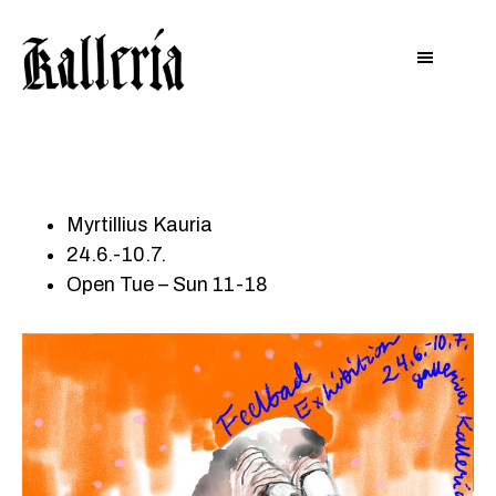
Hyppää
Hyppää
KALLERIA
pääsisältöön
alatunnisteeseen
Myrtillius Kauria
24.6.-10.7.
Open Tue – Sun 11-18