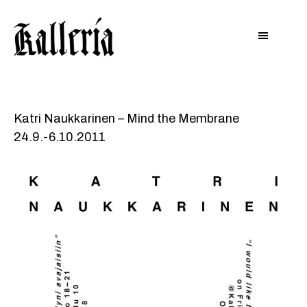
Hyppää
Hyppää
KALLERIA
pääsisältöön
alatunnisteeseen
Katri Naukkarinen – Mind the Membrane
24.9.-6.10.2011