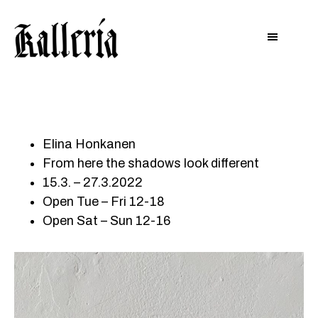
Hyppää
Hyppää
KALLERIA
pääsisältöön
alatunnisteeseen
Elina Honkanen
From here the shadows look different
15.3. – 27.3.2022
Open Tue – Fri 12-18
Open Sat – Sun 12-16