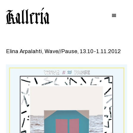
Hyppää
Hyppää
KALLERIA
pääsisältöön
alatunnisteeseen
Elina Arpalahti, Wave//Pause, 13.10-1.11.2012