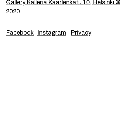
Footer
Gallery Kalleria Kaarlenkatu 10, Helsinki
©
2020
Facebook
Instagram
Privacy