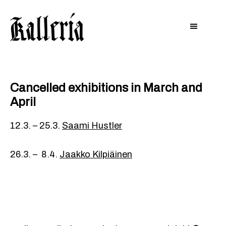
Hyppää
Hyppää
KALLERIA
pääsisältöön
alatunnisteeseen
Cancelled exhibitions in March and
April
12.3. – 25.3.
Saami Hustler
26.3. – 8.4.
Jaakko Kilpiäinen