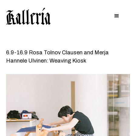
Hyppää
Hyppää
KALLERIA
pääsisältöön
alatunnisteeseen
6.9-16.9 Rosa Tolnov Clausen and Merja
Hannele Ulvinen: Weaving Kiosk