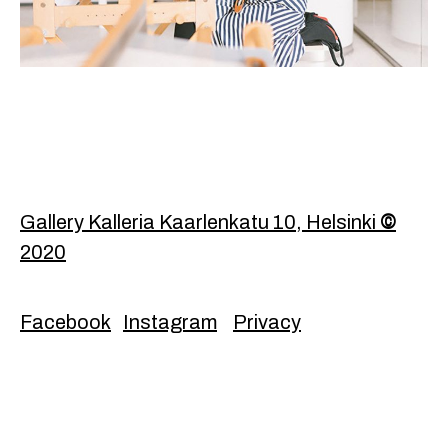
Footer
Gallery Kalleria Kaarlenkatu 10, Helsinki
©
2020
Facebook
Instagram
Privacy