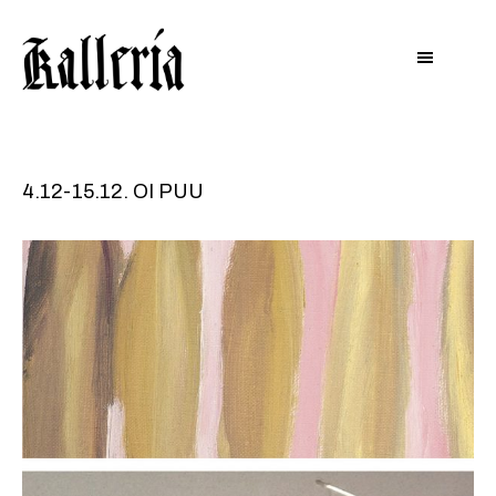
Hyppää
Hyppää
KALLERIA
pääsisältöön
alatunnisteeseen
4.12-15.12. OI PUU