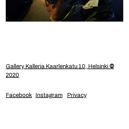
Footer
Gallery Kalleria Kaarlenkatu 10, Helsinki
©
2020
Facebook
Instagram
Privacy