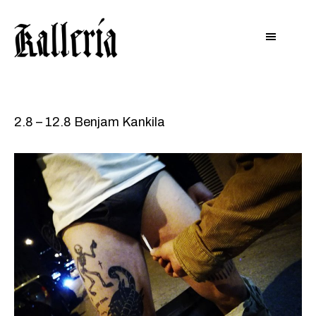
Hyppää
Hyppää
KALLERIA
pääsisältöön
alatunnisteeseen
2.8 – 12.8 Benjam Kankila