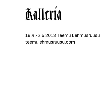
Hyppää
Hyppää
KALLERIA
pääsisältöön
alatunnisteeseen
19.4.-2.5.2013 Teemu Lehmusruusu
teemulehmusruusu.com