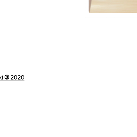
ki
©
2020