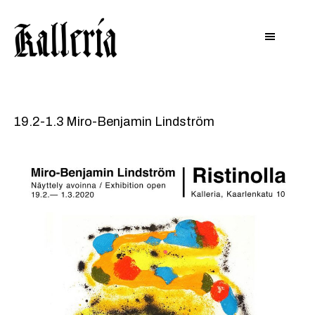
Hyppää
Hyppää
KALLERIA
pääsisältöön
alatunnisteeseen
19.2-1.3 Miro-Benjamin Lindström