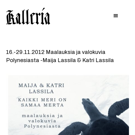
Hyppää
Hyppää
KALLERIA
pääsisältöön
alatunnisteeseen
16.-29.11.2012 Maalauksia ja valokuvia
Polynesiasta -Maija Lassila & Katri Lassila