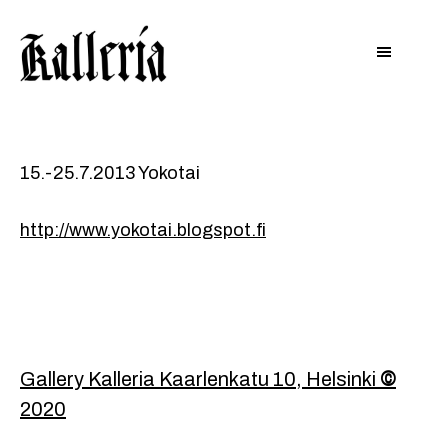
Hyppää
Hyppää
KALLERIA
pääsisältöön
alatunnisteeseen
15.-25.7.2013 Yokotai
http://www.yokotai.blogspot.fi
Footer
Gallery Kalleria Kaarlenkatu 10, Helsinki
©
2020